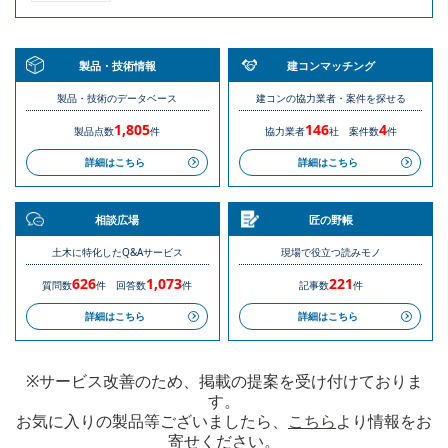
製品・技術情報
建コンマッチング
製品・技術のデータベース
建コンの協力業者・案件を探せる
1,805
146
4
製品点数
件
協力業者
社
案件数
件
詳細はこちら
詳細はこちら
相談広場
匠の野帳
土木に特化したQ&Aサービス
現場で役立つ読みモノ
626
1,073
221
質問数
件
回答数
件
記事数
件
詳細はこちら
詳細はこちら
※サービス改善のため、掲載の提案を受け付けておりま
す。
お気に入りの製品等ございましたら、
こちら
より情報をお
寄せください。