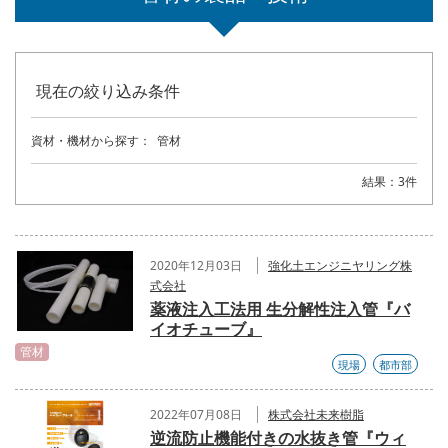
現在の絞り込み条件
資材・機材から探す：
管材
結果：3件
2020年12月03日
強化土エンジニヤリング株
式会社
薬液注入工法用 生分解性注入管『バ
イオチューブ』
管材
現場
都市部
2022年07月08日
株式会社未来樹脂
逆流防止機能付きの水抜き管『ウィ