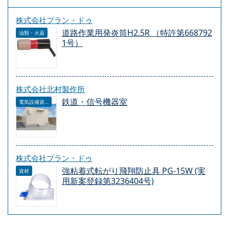
株式会社プラン・ドゥ
道路作業用発炎筒H2.5R （特許第668792
油類・火薬
1号）
株式会社北村製作所
鉄道・信号機器室
電気設備資材
株式会社プラン・ドゥ
強粘着式転がり飛翔防止具 PG-15W (実
資材
用新案登録第3236404号)