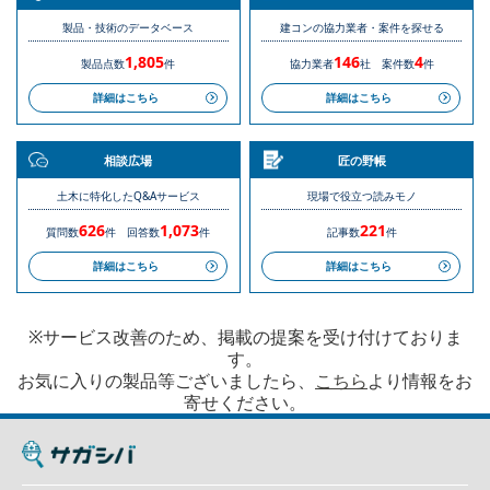
製品・技術のデータベース
建コンの協力業者・案件を探せる
1,805
146
4
製品点数
件
協力業者
社
案件数
件
詳細はこちら
詳細はこちら
相談広場
匠の野帳
土木に特化したQ&Aサービス
現場で役立つ読みモノ
626
1,073
221
質問数
件
回答数
件
記事数
件
詳細はこちら
詳細はこちら
※サービス改善のため、掲載の提案を受け付けておりま
す。
お気に入りの製品等ございましたら、
こちら
より情報をお
寄せください。