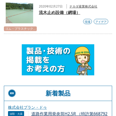
2020年02月27日
ナカダ産業株式会社
流木止め設備（網場）
現場
アイデア
ゴム・プラスチック...
新着製品
株式会社プラン・ドゥ
道路作業用発炎筒H2.5R （特許第668792
油類・火薬