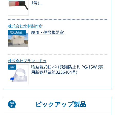
1号）
株式会社北村製作所
鉄道・信号機器室
電気設備資材
株式会社プラン・ドゥ
強粘着式転がり飛翔防止具 PG-15W (実
資材
用新案登録第3236404号)
ピックアップ製品