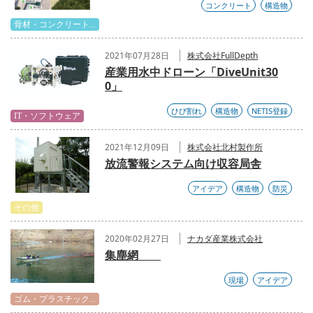
コンクリート
構造物
骨材・コンクリート...
2021年07月28日
株式会社FullDepth
産業用水中ドローン「DiveUnit30
0」
ひび割れ
構造物
NETIS登録
IT・ソフトウェア
2021年12月09日
株式会社北村製作所
放流警報システム向け収容局舎
アイデア
構造物
防災
その他
2020年02月27日
ナカダ産業株式会社
集塵網
現場
アイデア
ゴム・プラスチック...