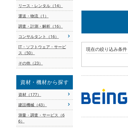
リース・レンタル（14）
運送・物流（1）
調査・計測・解析（16）
コンサルタント（16）
IT・ソフトウェア・サービ
現在の絞り込み条件
ス（50）
その他（23）
資材・機材から探す
資材（177）
建設機械（43）
測量・調査・サービス（6
6）