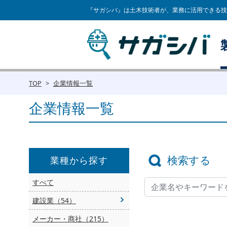
『サガシバ』は土木技術者が、業務に活用できる技
TOP
企業情報一覧
企業情報一覧
検索する
業種から探す
すべて
建設業（54）
メーカー・商社（215）