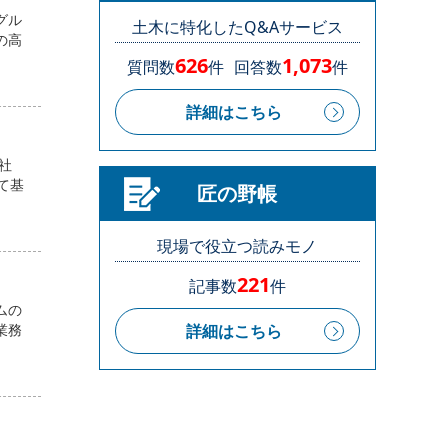
グル
土木に特化したQ&Aサービス
の高
626
1,073
質問数
件
回答数
件
詳細はこちら
社
て基
匠の野帳
現場で役立つ読みモノ
221
記事数
件
ムの
業務
詳細はこちら