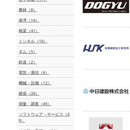
農林（8）
港湾（14）
橋梁（41）
トンネル（16）
ダム（5）
鉄道（2）
電気・通信（6）
機械・設備（12）
建築（26）
測量・調査（45）
ソフトウェア・サービス（3
9）