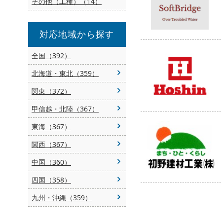
その他（工種）（14）
対応地域から探す
全国（392）
北海道・東北（359）
関東（372）
甲信越・北陸（367）
東海（367）
関西（367）
中国（360）
四国（358）
九州・沖縄（359）