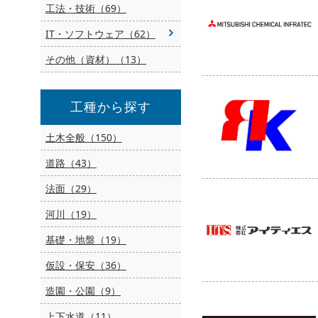
工法・技術（69）
IT・ソフトウェア（62）
その他（資材）（13）
工種から探す
土木全般（150）
道路（43）
法面（29）
河川（19）
基礎・地盤（19）
仮設・保安（36）
造園・公園（9）
上下水道（11）