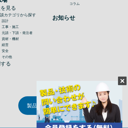
コラム
談を見る
相談カテゴリから探す
お知らせ
設計
工事・施工
元請・下請・発注者
資材・機材
経営
安全
その他
問する
製品・技術情報の掲載について