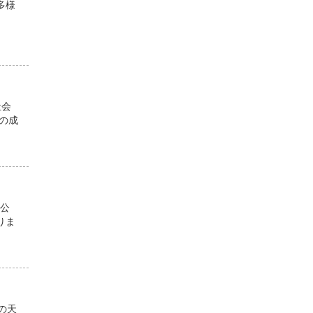
多様
社会
の成
官公
りま
の天