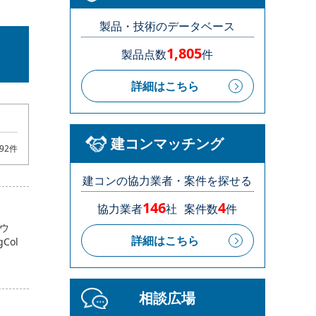
製品・技術のデータベース
1,805
製品点数
件
詳細はこちら
建コンマッチング
92件
建コンの協力業者・案件を探せる
146
4
協力業者
社
案件数
件
トウ
詳細はこちら
Col
相談広場