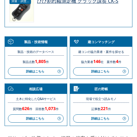
ひび割れ幅測定機 クラック課長 CK-S
測量・調査・サービス
製品・技術情報
建コンマッチング
製品・技術のデータベース
建コンの協力業者・案件を探せる
1,805
146
4
製品点数
件
協力業者
社
案件数
件
詳細はこちら
詳細はこちら
相談広場
匠の野帳
土木に特化したQ&Aサービス
現場で役立つ読みモノ
626
1,073
221
質問数
件
回答数
件
記事数
件
詳細はこちら
詳細はこちら