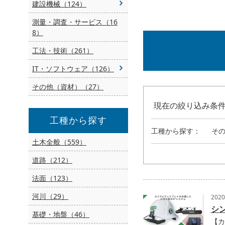
建設機械（124）
測量・調査・サービス（16
8）
工法・技術（261）
IT・ソフトウェア（126）
その他（資材）（27）
現在の絞り込み条
工種から探す
工種から探す：
そ
土木全般（559）
道路（212）
法面（123）
河川（29）
202
シ
基礎・地盤（46）
【カ