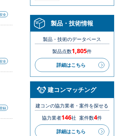
安全
製品・技術情報
製品・技術のデータベース
1,805
製品点数
件
安全
詳細はこちら
建コンマッチング
建コンの協力業者・案件を探せる
S登録
146
4
協力業者
社
案件数
件
詳細はこちら