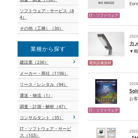
Eo
ソフトウェア・サービス（8
IT・ソフトウェア
4）
その他（工種）（30）
202
カメ
業種から探す
▼概
建設業（236）
電気設備資材
メーカー・商社（1196）
202
リース・レンタル（94）
Sol
運送・物流（1）
お客
調査・計測・解析（47）
IT・ソフトウェア
コンサルタント（35）
IT・ソフトウェア・サービ
202
ス（103）