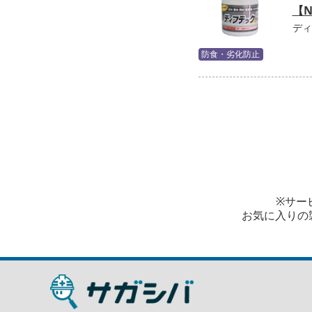
【
ディ
防食・劣化防止
※サー
お気に入りの