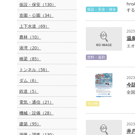
hr
仮設・保安（130）
する
仮設・安全・保全
造園・公園（34）
上下水道（69）
202
農林（10）
温
エオ
港湾（20）
塗料・薬剤
橋梁（85）
トンネル（56）
202
ダム（6）
今話
鉄道（5）
全国
電気・通信（21）
その他
機械・設備（28）
建築（95）
202
井
測量・調査（130）