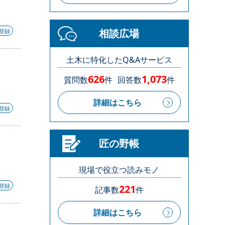
相談広場
S登録
土木に特化したQ&Aサービス
626
1,073
質問数
件
回答数
件
詳細はこちら
S登録
匠の野帳
現場で役立つ読みモノ
S登録
221
記事数
件
詳細はこちら