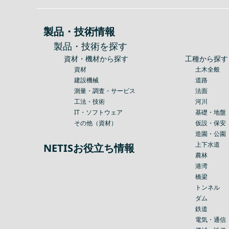
製品・技術情報
製品・技術を探す
資材・機材から探す
工種から探す
資材
土木全般
建設機械
道路
測量・調査・サービス
法面
工法・技術
河川
IT・ソフトウェア
基礎・地盤
その他（資材）
仮設・保安
造園・公園
上下水道
NETISお役立ち情報
農林
港湾
橋梁
トンネル
ダム
鉄道
電気・通信