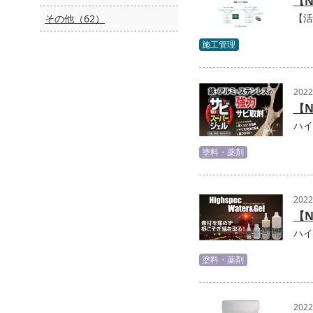
【N
【活
その他（62）
施工管理
202
【
ハイ
塗料・薬剤
202
【
ハイ
塗料・薬剤
202