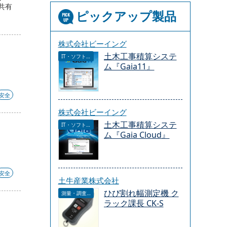
共有
ピックアップ製品
株式会社ビーイング
土木工事積算システ
IT・ソフトウェア
ム『Gaia11』
安全
株式会社ビーイング
土木工事積算システ
IT・ソフトウェア
ム『Gaia Cloud』
安全
土牛産業株式会社
ひび割れ幅測定機 ク
測量・調査・サービス
ラック課長 CK-S