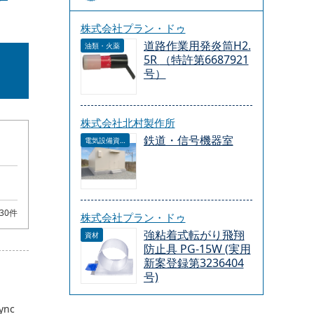
株式会社プラン・ドゥ
道路作業用発炎筒H2.
油類・火薬
5R （特許第6687921
号）
株式会社北村製作所
鉄道・信号機器室
電気設備資材
30件
株式会社プラン・ドゥ
強粘着式転がり飛翔
資材
防止具 PG-15W (実用
新案登録第3236404
号)
nc