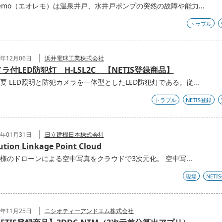
remo（エオレモ）は温泉井戸、水井戸ポンプの突然の故障や能力...
トラブル
3年12月06日
浜井電球工業株式会社
ラ付LED防犯灯 H-LSL2C 【NETIS登録商品】
要 LED照明と防犯カメラを一体型としたLED防犯灯である。従...
トラブル
NETIS登録
4年01月31日
日立建機日本株式会社
ution Linkage Point Cloud
様のドローンによる空中写真をクラウドで3次元化。 空中写...
現場
NETI
2年11月25日
ニシオティーアンドエム株式会社