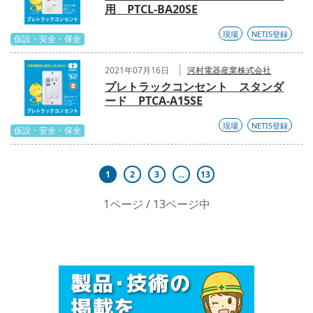
用 PTCL-BA20SE
現場
NETIS登録
仮設・安全・保全
2021年07月16日
河村電器産業株式会社
プレトラックコンセント スタンダ
ード PTCA-A15SE
現場
NETIS登録
仮設・安全・保全
1
2
3
...
13
1ページ / 13ページ中