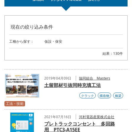
現在の絞り込み条件
工種から探す：
仮設・保安
結果：130件
2019年04月09日
協同組合 Masters
土留部材引抜同時充填工法
クラック
構造物
橋梁
工法・技術
2021年07月16日
河村電器産業株式会社
プレトラックコンセント 多回路
用 PTC3-A15EE