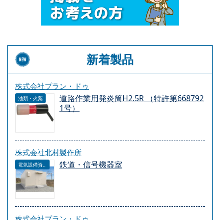
新着製品
株式会社プラン・ドゥ
道路作業用発炎筒H2.5R （特許第668792
油類・火薬
1号）
株式会社北村製作所
鉄道・信号機器室
電気設備資材
株式会社プラン・ドゥ