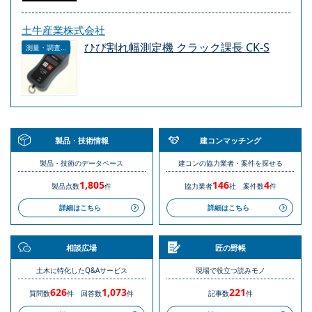
土牛産業株式会社
ひび割れ幅測定機 クラック課長 CK-S
測量・調査・サービス
製品・技術情報
建コンマッチング
製品・技術のデータベース
建コンの協力業者・案件を探せる
1,805
146
4
製品点数
件
協力業者
社
案件数
件
詳細はこちら
詳細はこちら
相談広場
匠の野帳
土木に特化したQ&Aサービス
現場で役立つ読みモノ
626
1,073
221
質問数
件
回答数
件
記事数
件