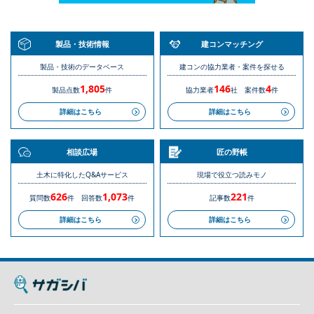
製品・技術情報
建コンマッチング
製品・技術のデータベース
建コンの協力業者・案件を探せる
1,805
146
4
製品点数
件
協力業者
社
案件数
件
詳細はこちら
詳細はこちら
相談広場
匠の野帳
土木に特化したQ&Aサービス
現場で役立つ読みモノ
626
1,073
221
質問数
件
回答数
件
記事数
件
詳細はこちら
詳細はこちら