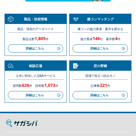
製品・技術情報
建コンマッチング
製品・技術のデータベース
建コンの協力業者・案件を探せる
1,805
146
4
製品点数
件
協力業者
社
案件数
件
詳細はこちら
詳細はこちら
相談広場
匠の野帳
土木に特化したQ&Aサービス
現場で役立つ読みモノ
626
1,073
221
質問数
件
回答数
件
記事数
件
詳細はこちら
詳細はこちら