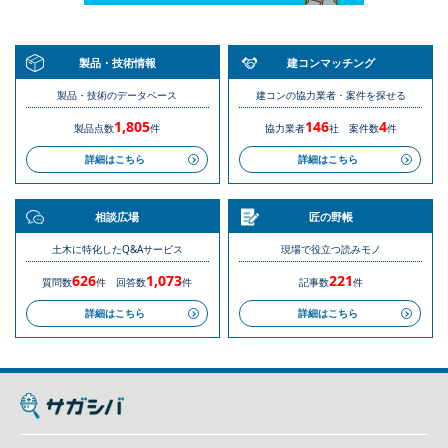
製品・技術情報
建コンマッチング
製品・技術のデータベース
建コンの協力業者・案件を探せる
1,805
146
4
製品点数
件
協力業者
社
案件数
件
詳細はこちら
詳細はこちら
相談広場
匠の野帳
土木に特化したQ&Aサービス
現場で役立つ読みモノ
626
1,073
221
質問数
件
回答数
件
記事数
件
詳細はこちら
詳細はこちら