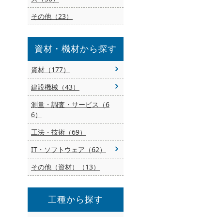
その他（23）
資材・機材から探す
資材（177）
建設機械（43）
測量・調査・サービス（6
6）
工法・技術（69）
IT・ソフトウェア（62）
その他（資材）（13）
工種から探す