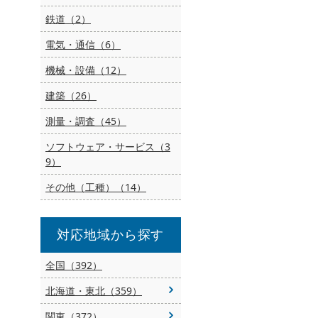
鉄道（2）
電気・通信（6）
機械・設備（12）
建築（26）
測量・調査（45）
ソフトウェア・サービス（3
9）
その他（工種）（14）
対応地域から探す
全国（392）
北海道・東北（359）
関東（372）