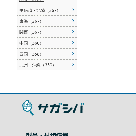
甲信越・北陸（367）
東海（367）
関西（367）
中国（360）
四国（358）
九州・沖縄（359）
製品・技術情報