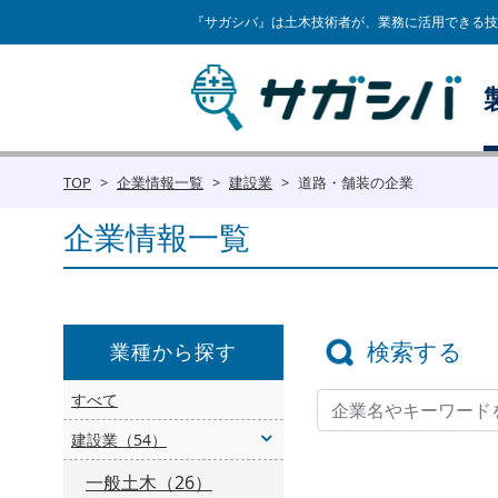
『サガシバ』は土木技術者が、業務に活用できる技
TOP
企業情報一覧
建設業
道路・舗装の企業
企業情報一覧
検索する
業種から探す
すべて
建設業（54）
一般土木（26）