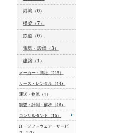
港湾（0）
橋梁（7）
鉄道（0）
電気・設備（3）
建築（1）
メーカー・商社（215）
リース・レンタル（14）
運送・物流（1）
調査・計測・解析（16）
コンサルタント（16）
IT・ソフトウェア・サービ
ス（50）