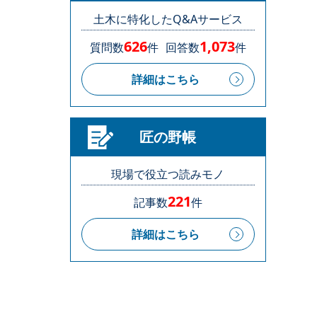
土木に特化したQ&Aサービス
626
1,073
質問数
件
回答数
件
詳細はこちら
匠の野帳
現場で役立つ読みモノ
221
記事数
件
詳細はこちら