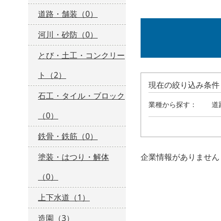
道路・舗装（0）
河川・砂防（0）
とび・土工・コンクリー
ト（2）
現在の絞り込み条件
石工・タイル・ブロック
業種から探す：
道
（0）
鉄骨・鉄筋（0）
塗装・はつり・解体
企業情報がありません
（0）
上下水道（1）
造園（3）