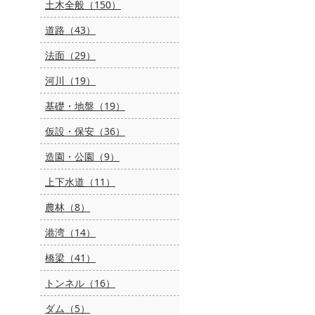
土木全般（150）
道路（43）
法面（29）
河川（19）
基礎・地盤（19）
仮設・保安（36）
造園・公園（9）
上下水道（11）
農林（8）
港湾（14）
橋梁（41）
トンネル（16）
ダム（5）