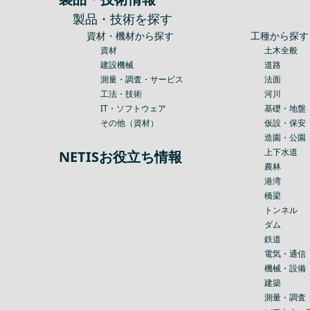
製品・技術を探す
資材・機材から探す
工種から探す
資材
土木全般
建設機械
道路
測量・調査・サービス
法面
工法・技術
河川
IT・ソフトウェア
基礎・地盤
その他（資材）
仮設・保安
造園・公園
上下水道
NETISお役立ち情報
農林
港湾
橋梁
トンネル
ダム
鉄道
電気・通信
機械・設備
建築
測量・調査