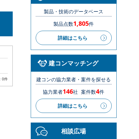
製品・技術のデータベース
1,805
製品点数
件
詳細はこちら
建コンマッチング
建コンの協力業者・案件を探せる
：0件
146
4
協力業者
社
案件数
件
詳細はこちら
相談広場