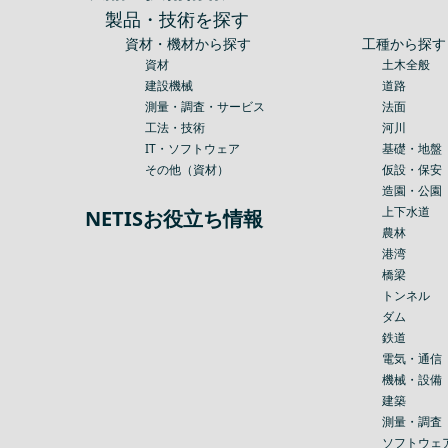
製品・技術を探す
資材・機材から探す
工種から探す
資材
土木全般
建設機械
道路
測量・調査・サービス
法面
工法・技術
河川
IT・ソフトウェア
基礎・地盤
その他（資材）
仮設・保安
造園・公園
上下水道
NETISお役立ち情報
農林
港湾
橋梁
トンネル
ダム
鉄道
電気・通信
機械・設備
建築
測量・調査
ソフトウェ