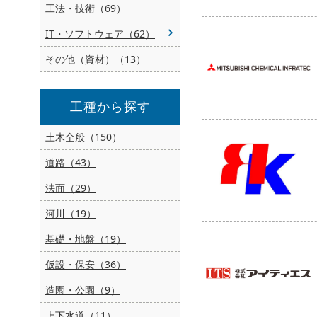
工法・技術（69）
IT・ソフトウェア（62）
その他（資材）（13）
工種から探す
土木全般（150）
道路（43）
法面（29）
河川（19）
基礎・地盤（19）
仮設・保安（36）
造園・公園（9）
上下水道（11）