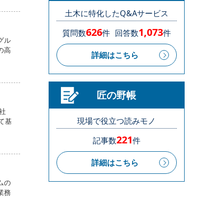
土木に特化したQ&Aサービス
626
1,073
質問数
件
回答数
件
グル
の高
詳細はこちら
匠の野帳
社
現場で役立つ読みモノ
て基
221
記事数
件
詳細はこちら
ムの
業務