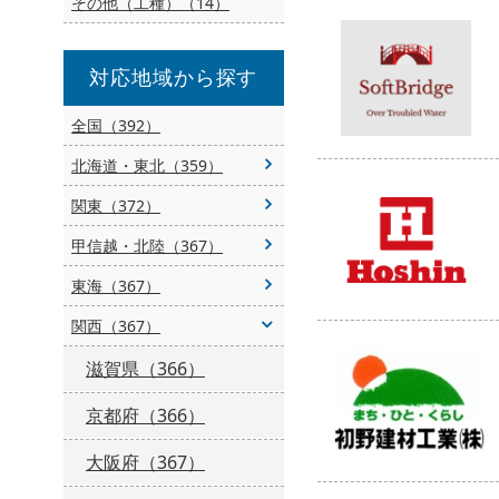
その他（工種）（14）
対応地域から探す
全国（392）
北海道・東北（359）
関東（372）
甲信越・北陸（367）
東海（367）
関西（367）
滋賀県（366）
京都府（366）
大阪府（367）