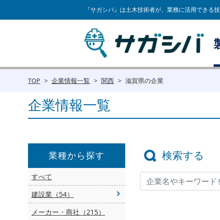
『サガシバ』は土木技術者が、業務に活用できる技
TOP
企業情報一覧
関西
滋賀県の企業
企業情報一覧
検索する
業種から探す
すべて
建設業（54）
メーカー・商社（215）