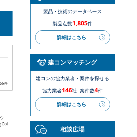
製品・技術のデータベース
1,805
製品点数
件
詳細はこちら
建コンマッチング
建コンの協力業者・案件を探せる
66件
146
4
協力業者
社
案件数
件
詳細はこちら
トウ
Col
相談広場