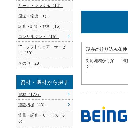
リース・レンタル（14）
運送・物流（1）
調査・計測・解析（16）
コンサルタント（16）
IT・ソフトウェア・サービ
現在の絞り込み条件
ス（50）
対応地域から探
滋
その他（23）
す：
資材・機材から探す
資材（177）
建設機械（43）
測量・調査・サービス（6
6）