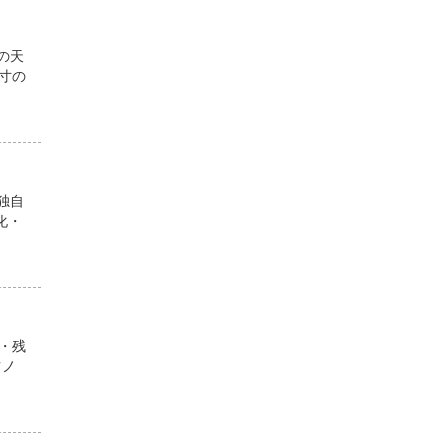
の天
寸の
独自
化・
・残
ツノ