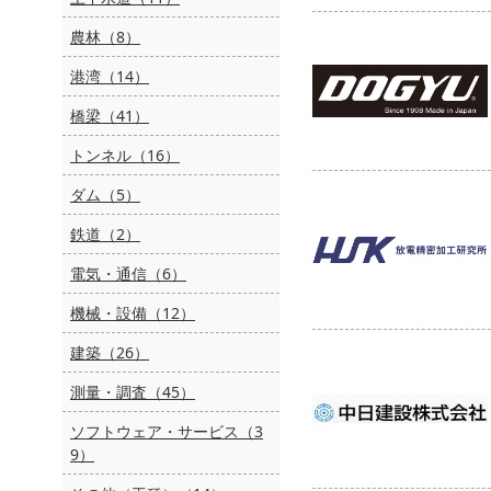
農林（8）
港湾（14）
橋梁（41）
トンネル（16）
ダム（5）
鉄道（2）
電気・通信（6）
機械・設備（12）
建築（26）
測量・調査（45）
ソフトウェア・サービス（3
9）