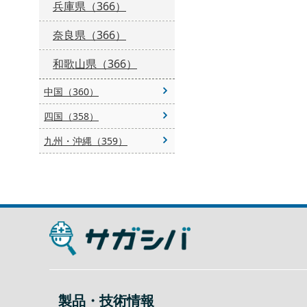
兵庫県（366）
奈良県（366）
和歌山県（366）
中国（360）
四国（358）
九州・沖縄（359）
製品・技術情報