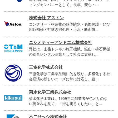
ィングカンパニーとして、長年、安心・...
株式会社 アストン
コンクリート構造物の躯体防水・表面保護・ひび
割れ補修・打継ぎ部処理・止水・断面修...
ニシオティーアンドエム株式会社
弊社は、山岳トンネル施工機械、鉱山・砕石機械
の総合レンタル企業として社会に貢献し...
三協化学株式会社
三協化学は工業薬品類に的を絞り、多様化する社
会経済の新しいニーズに常に対応し、豊...
菊水化学工業株式会社
菊水化学工業は、1959年に創業者が色どりのな
い街並みを見て、「街を明るくしたい」と...
不二サッシ株式会社