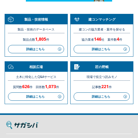
製品・技術情報
建コンマッチング
製品・技術のデータベース
建コンの協力業者・案件を探せる
1,805
146
4
製品点数
件
協力業者
社
案件数
件
詳細はこちら
詳細はこちら
相談広場
匠の野帳
土木に特化したQ&Aサービス
現場で役立つ読みモノ
626
1,073
221
質問数
件
回答数
件
記事数
件
詳細はこちら
詳細はこちら