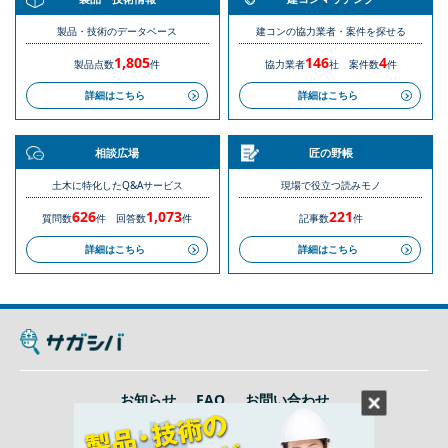
製品・技術のデータベース
建コンの協力業者・案件を探せる
1,805
146
4
製品点数
件
協力業者
社
案件数
件
詳細はこちら
詳細はこちら
相談広場
匠の野帳
土木に特化したQ&Aサービス
現場で役立つ読みモノ
626
1,073
221
質問数
件
回答数
件
記事数
件
詳細はこちら
詳細はこちら
お知らせ
FAQ
お問い合わせ
利用規約
プライバシーポリシー
運営会社