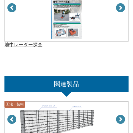
地中レーダー探査
関連製品
工法・技術
工法・技術