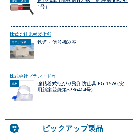
道路作業用発炎筒H2.5R （特許第668792
油類・火薬
1号）
株式会社北村製作所
鉄道・信号機器室
電気設備資材
株式会社プラン・ドゥ
強粘着式転がり飛翔防止具 PG-15W (実
資材
用新案登録第3236404号)
ピックアップ製品