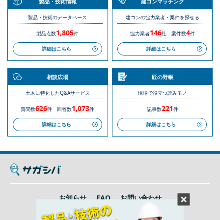
製品・技術情報
建コンマッチング
製品・技術のデータベース
建コンの協力業者・案件を探せる
1,805
146
4
製品点数
件
協力業者
社
案件数
件
詳細はこちら
詳細はこちら
相談広場
匠の野帳
土木に特化したQ&Aサービス
現場で役立つ読みモノ
626
1,073
221
質問数
件
回答数
件
記事数
件
詳細はこちら
詳細はこちら
お知らせ
FAQ
お問い合わせ
利用規約
プライバシーポリシー
運営会社