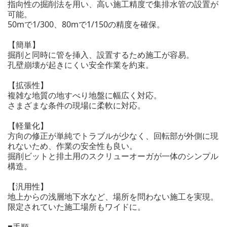
指向性の掘削法を用い、高い施工精度で集排水管の設置が
可能。
50mで1/300、80mで1/150の精度を確保。
【簡単】
掘削と同時に管を挿入、設置するため施工が容易。
孔壁崩壊が起きにくい安全作業を約束。
【拡張性】
複雑な地質の地すべり地盤に幅広く対応。
さまざまな条件の現場に柔軟に対応。
【軽量化】
方向の修正が単純でトラブルが少なく、回転部が外側に現
れないため、作業の安全性も良い。
掘削ビットと排土用のスクリューオーガが一体のシンプル
構造。
【汎用性】
地上からの浅層地下水など、場所を問わない施工を実現。
限定されていた施工場所もワイドに。
■手順