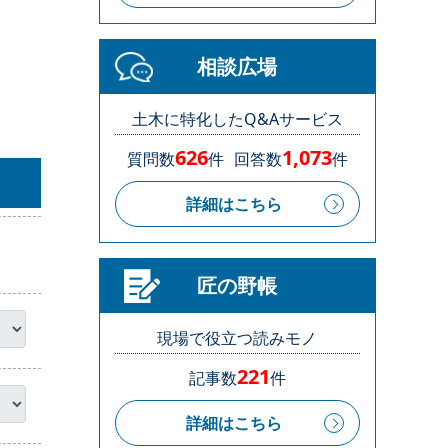
相談広場
土木に特化したQ&Aサービス
626
1,073
質問数
件
回答数
件
詳細はこちら
匠の野帳
現場で役立つ読みモノ
221
記事数
件
詳細はこちら