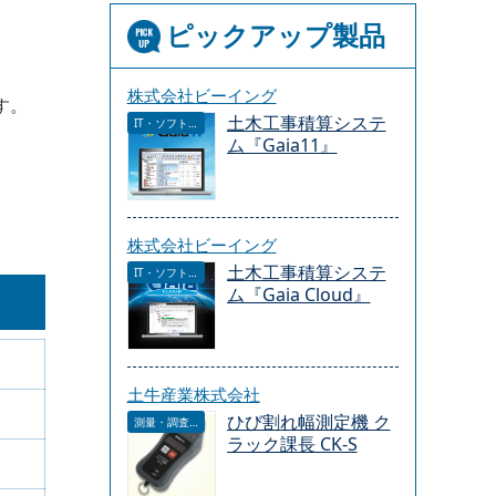
ピックアップ製品
株式会社ビーイング
す。
土木工事積算システ
IT・ソフトウェア
ム『Gaia11』
株式会社ビーイング
土木工事積算システ
IT・ソフトウェア
ム『Gaia Cloud』
土牛産業株式会社
ひび割れ幅測定機 ク
測量・調査・サービス
ラック課長 CK-S