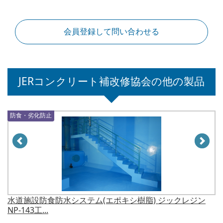
会員登録して問い合わせる
JERコンクリート補改修協会の他の製品
防食・劣化防止
防食・劣化防止
水道施設防食防水システム(エポキシ樹脂) ジックレジン
ジ
NP-143工...
塗