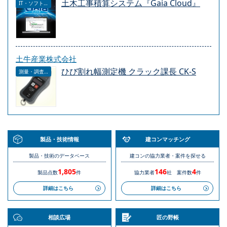
土木工事積算システム『Gaia Cloud』
IT・ソフトウェア
土牛産業株式会社
ひび割れ幅測定機 クラック課長 CK-S
測量・調査・サービス
製品・技術情報
建コンマッチング
製品・技術のデータベース
建コンの協力業者・案件を探せる
1,805
146
4
製品点数
件
協力業者
社
案件数
件
詳細はこちら
詳細はこちら
相談広場
匠の野帳