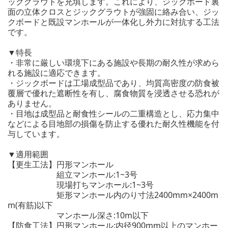
ックグラウトを充填します。これにより、ジックボード裏
面の立体クロスとジックグラウトが強固に絡み合い、ジッ
クボードと既設マンホールが一体化し外力に対抗する工法
です。
▼特長
・非常に厳しい環境下にある施設や長期の耐久性が求めら
れる施設に適応できます。
・ジックボードは工場成型品であり、均質高密度の防食被
覆層で優れた遮断性を有し、腐食物質を浸透させる恐れが
ありません。
・目地は成型品と耐食性シールの二重構造とし、応力集中
などによる目地部の損傷を防止する優れた耐久性機能を付
与しています。
▼適用範囲
【更生工法】円形マンホール
組立マンホール:1~3号
現場打ちマンホール:1~3号
矩形マンホール内のり寸法2400mm×2400m
m(有筋)以下
マンホール深さ:10m以下
【防食工法】円形マンホール:内径900mm以上のマンホー