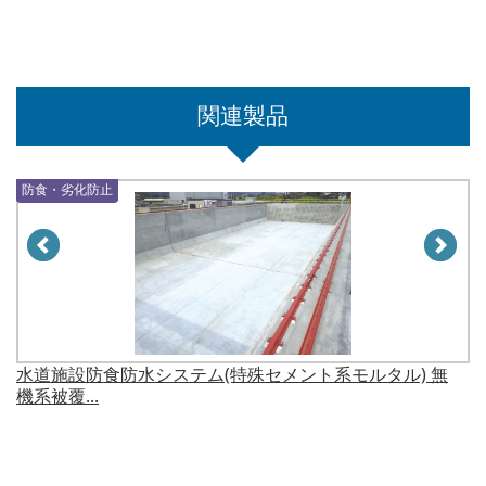
関連製品
防食・劣化防止
防食・劣化防止
水道施設防食防水システム(特殊セメント系モルタル) 無
機系被覆...