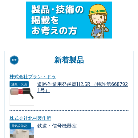
新着製品
株式会社プラン・ドゥ
道路作業用発炎筒H2.5R （特許第668792
油類・火薬
1号）
株式会社北村製作所
鉄道・信号機器室
電気設備資材