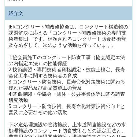
紹介文
JERコンクリート補改修協会は、コンクリート構造物の
課題解決に応える「コンクリート補改修技術の専門技
術者集団」です。信頼されるコンクリート防食技術普
及をめざして、次のような活動を行っています。
1.協会員施工のコンクリート防食工事（協会認定エ法
の内指定エ法）の性能保証
2.技術講習・専門技術者資格認定・技能士検定、長寿
命化工事に関する技術者の育成
3.コンクリ一ト防食技術、長寿命化対策技術に関わる
優れた製品及び高品質施工の普及
4.関係機関・学協会・団体・公共事業体等に関る調査
研究活動
5.コンクリート防食技術、長寿命化対策技術の向上と
普及に必要なその他の活動
下水道処理施設や管路施設、上水道関連施設などの水
処理施設のコンクリート防食技術などの認定工法と、
農業用水路・橋梁関連施設・港湾施設等のコンクリー