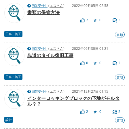
(
エスさん
)
2022年09月05日 02:58
回答受付中
書類の保管方法
2
0
3
工事・施工
書類
(
エスさん
)
2022年06月30日 01:21
回答受付中
歩道のタイル復旧工事
0
0
2
工事・施工
質問
(
エスさん
)
2021年12月27日 01:15
回答受付中
インターロッキングブロックの下地がモルタ
ル？？
2
0
2
設計
質問