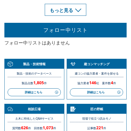
もっと見る
フォロー中リスト
フォロー中リストはありません
製品・技術情報
建コンマッチング
製品・技術のデータベース
建コンの協力業者・案件を探せる
1,805
146
4
製品点数
件
協力業者
社
案件数
件
詳細はこちら
詳細はこちら
相談広場
匠の野帳
土木に特化したQ&Aサービス
現場で役立つ読みモノ
626
1,073
221
質問数
件
回答数
件
記事数
件