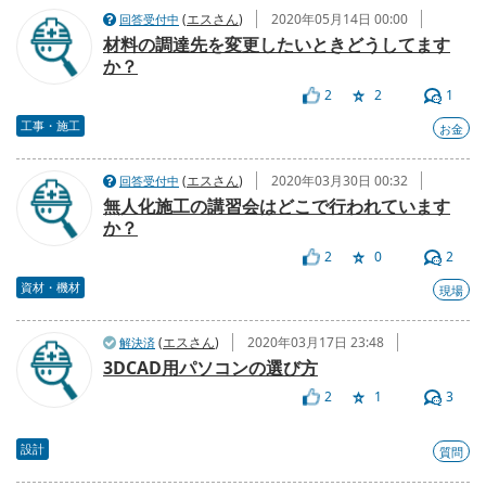
(
エスさん
)
2020年05月14日 00:00
回答受付中
材料の調達先を変更したいときどうしてます
か？
2
2
1
工事・施工
お金
(
エスさん
)
2020年03月30日 00:32
回答受付中
無人化施工の講習会はどこで行われています
か？
2
0
2
資材・機材
現場
(
エスさん
)
2020年03月17日 23:48
解決済
3DCAD用パソコンの選び方
2
1
3
設計
質問