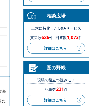
相談広場
土木に特化したQ&Aサービス
626
1,073
質問数
件
回答数
件
詳細はこちら
匠の野帳
現場で役立つ読みモノ
221
記事数
件
て基
詳細はこちら
りた