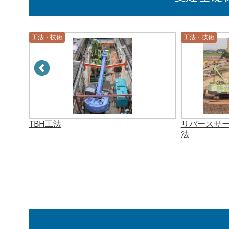
工法・技術
工法・技術
TBH工法
リバースサ
法