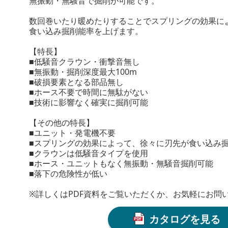
無振動・無騒音で掘削が可能です。
数回巻いたり暖めたりすることでスプリングの効果に
食い込み掘削能率を上げます。
【特長】
■低騒音クラウン・衝撃音無し
■無振動・掘削深度最大100m
■破損要素となる部品無し
■ホース不要で時間に無駄がない
■技術に影響なく確実に掘削可能
【その他の特長】
■ユニット・発電機不要
■スプリングの効果によって、徐々に刃先が食い込み
■クラウンは低騒音タイプを使用
■ホース・ユニットもなく無振動・無騒音掘削可能
■落下の危険性が低い
※詳しくはPDF資料をご覧いただくか、お気軽にお問
カタログを見る