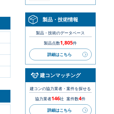
製品・技術情報
製品・技術のデータベース
1,805
製品点数
件
詳細はこちら
建コンマッチング
建コンの協力業者・案件を探せる
146
4
協力業者
社
案件数
件
詳細はこちら