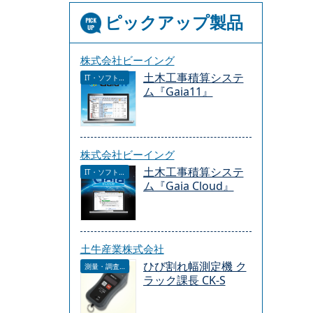
ピックアップ製品
株式会社ビーイング
土木工事積算システ
IT・ソフトウェア
ム『Gaia11』
株式会社ビーイング
土木工事積算システ
IT・ソフトウェア
ム『Gaia Cloud』
土牛産業株式会社
ひび割れ幅測定機 ク
測量・調査・サービス
ラック課長 CK-S