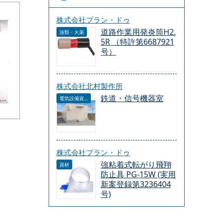
株式会社プラン・ドゥ
道路作業用発炎筒H2.
油類・火薬
5R （特許第6687921
号）
株式会社北村製作所
鉄道・信号機器室
電気設備資材
株式会社プラン・ドゥ
強粘着式転がり飛翔
資材
防止具 PG-15W (実用
新案登録第3236404
号)