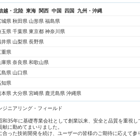
信越・北陸
東海
関西
中国
四国
九州・沖縄
宮城県
秋田県
山形県
福島県
埼玉県
千葉県
東京都
神奈川県
福井県
山梨県
長野県
三重県
兵庫県
奈良県
和歌山県
広島県
山口県
高知県
熊本県
大分県
宮崎県
鹿児島県
沖縄県
ンジニアリング・フィールド
昭和35年に基礎専業会社として創業以来、安全と品質を重視し
貢献に勤めてまいりました。
に合った技術開発を続け、ユーザーの皆様のご期待に応えて参