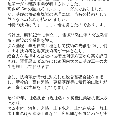
竜第一ダム建設事業が着手されました。
高さ45.5mの重力式コンクリートダムでありました
が、基礎の角礫集塊岩の処理には、当時の技術として
並々ならぬ苦心が払われました。
日特の技術は先ず、ここに端を発したのであります。
当社は、昭和22年に創立し、電源開発に伴うダム発電
所・建設の全盛期を迎え、
ダム基礎工事を創業工種として技術の先鞭をつけ、特
に土木技術者と地質技術者が一体となり、
総合力を発揮する当社の技術は関係方面から高く評価
され、関電黒四ダムをはじめ国内大ダム基礎工事の大
半を施工しております。
更に、技術革新時代に対応した総合基礎会社を目指
し、新幹線、高速道路、建築基礎等に積極的に取り組
み、多くの実績を上げてきました。
昭和47年、社名変更（現社名）を契機に業容の拡大を
はかり、
ダム本体、河川、道路、上下水道、土地造成等一般土
木工事のほか建築工事など、広範囲な分野にわたり実