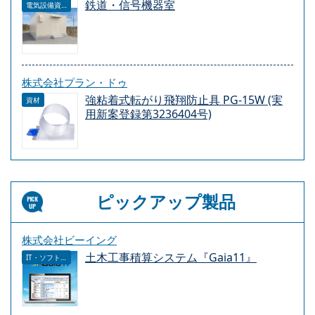
鉄道・信号機器室
電気設備資材
株式会社プラン・ドゥ
強粘着式転がり飛翔防止具 PG-15W (実
資材
用新案登録第3236404号)
ピックアップ製品
株式会社ビーイング
土木工事積算システム『Gaia11』
IT・ソフトウェア