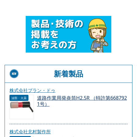
新着製品
株式会社プラン・ドゥ
道路作業用発炎筒H2.5R （特許第668792
油類・火薬
1号）
株式会社北村製作所