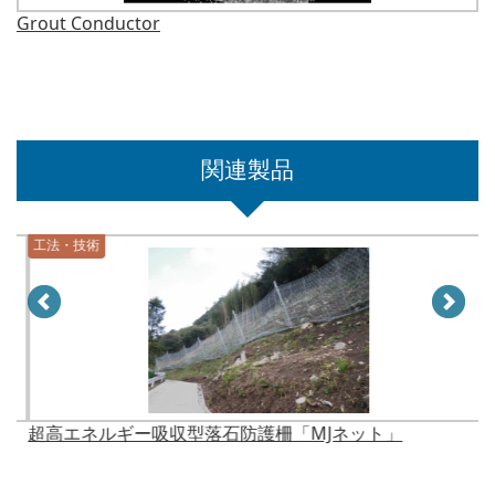
Grout Conductor
M
関連製品
工法・技術
工法・技術
超高エネルギー吸収型落石防護柵「MJネット」