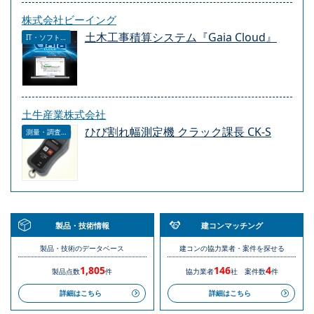
株式会社ビーイング
土木工事積算システム『Gaia Cloud』
IT・ソフトウェア
土牛産業株式会社
ひび割れ幅測定機 クラック課長 CK-S
測量・調査・サービス
製品・技術情報
建コンマッチング
製品・技術のデータベース
建コンの協力業者・案件を探せる
1,805
146
4
製品点数
件
協力業者
社
案件数
件
詳細はこちら
詳細はこちら