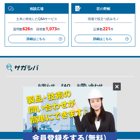
相談広場
匠の野帳
土木に特化したQ&Aサービス
現場で役立つ読みモノ
626
1,073
221
質問数
件
回答数
件
記事数
件
詳細はこちら
詳細はこちら
お知らせ
FAQ
お問い合わせ
利用規約
プライバシーポリシー
運営会社
© Being Co., Ltd. All rights reserved.