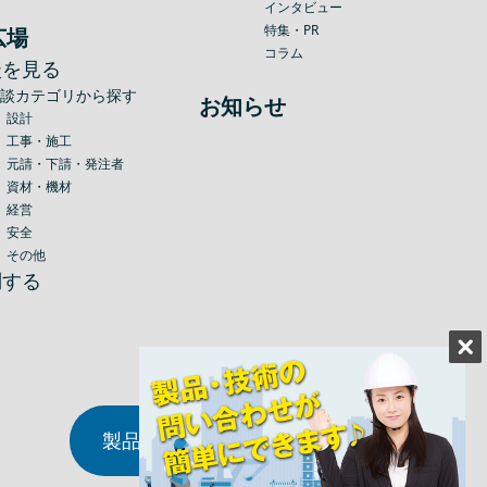
インタビュー
特集・PR
広場
コラム
談を見る
相談カテゴリから探す
お知らせ
設計
工事・施工
元請・下請・発注者
資材・機材
経営
安全
その他
問する
製品・技術情報の掲載について