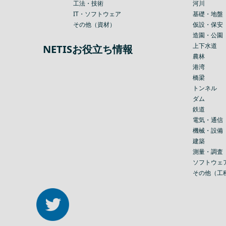
工法・技術
河川
IT・ソフトウェア
基礎・地盤
その他（資材）
仮設・保安
造園・公園
上下水道
NETISお役立ち情報
農林
港湾
橋梁
トンネル
ダム
鉄道
電気・通信
機械・設備
建築
測量・調査
ソフトウェ
その他（工