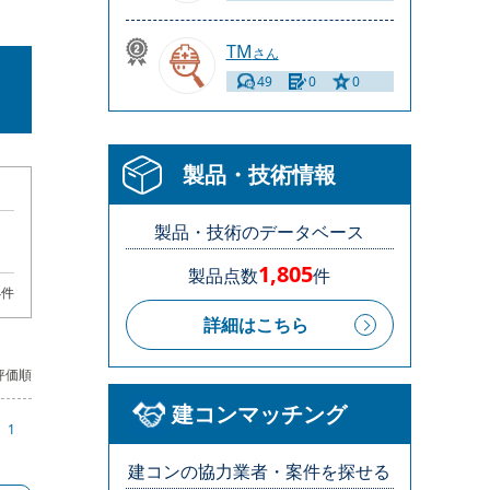
TM
さん
49
0
0
製品・技術情報
製品・技術のデータベース
1,805
製品点数
件
4件
詳細はこちら
評価順
建コンマッチング
1
建コンの協力業者・案件を探せる