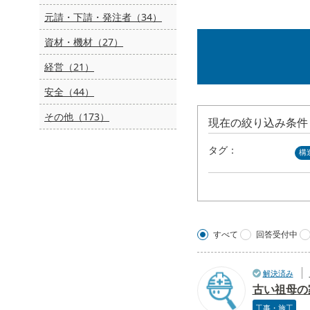
元請・下請・発注者（34）
資材・機材（27）
経営（21）
安全（44）
その他（173）
現在の絞り込み条件
タグ：
構
すべて
回答受付中
解決済み
古い祖母の
工事・施工