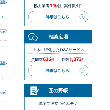
構造物
146
4
協力業者
社
案件数
件
詳細はこちら
1
構造物
相談広場
0
土木に特化したQ&Aサービス
626
1,073
質問数
件
回答数
件
構造物
詳細はこちら
2
匠の野帳
構造物
現場で役立つ読みモノ