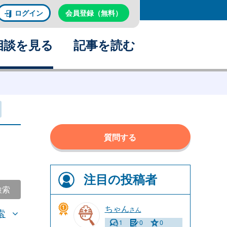
ログイン
会員登録（無料）
相談を見る
記事を読む
質問する
注目の投稿者
検索
ちゃん
さん
索
1
0
0