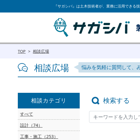
『サガシバ』は土木技術者が、業務に活用できる技
TOP
相談広場
相談広場
悩みを気軽に質問して、
検索する
相談カテゴリ
すべて
設計（74）
工事・施工（253）