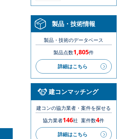
製品・技術情報
製品・技術のデータベース
1,805
製品点数
件
詳細はこちら
建コンマッチング
建コンの協力業者・案件を探せる
146
4
協力業者
社
案件数
件
詳細はこちら