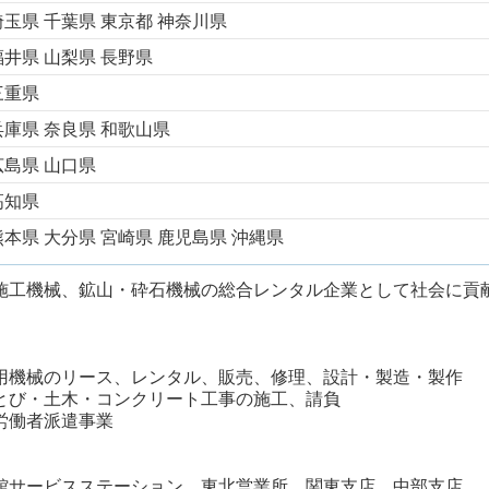
埼玉県
千葉県
東京都
神奈川県
福井県
山梨県
長野県
三重県
兵庫県
奈良県
和歌山県
広島県
山口県
高知県
熊本県
大分県
宮崎県
鹿児島県
沖縄県
施工機械、鉱山・砕石機械の総合レンタル企業として社会に貢
用機械のリース、レンタル、販売、修理、設計・製造・製作
とび・土木・コンクリート工事の施工、請負
労働者派遣事業
館サービスステーション 東北営業所 関東支店 中部支店