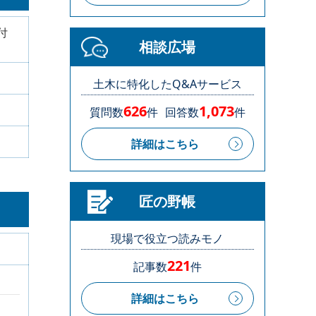
付
相談広場
土木に特化したQ&Aサービス
626
1,073
質問数
件
回答数
件
詳細はこちら
匠の野帳
現場で役立つ読みモノ
221
記事数
件
詳細はこちら