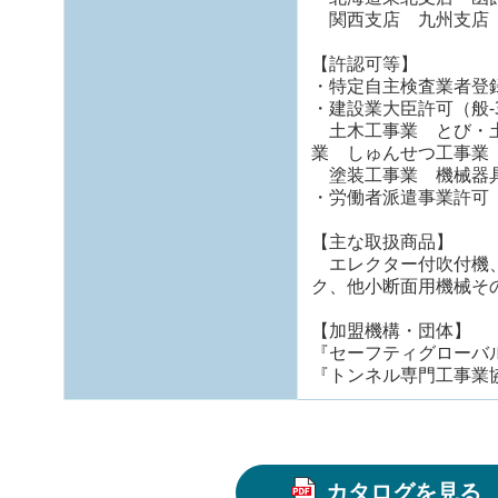
関西支店 九州支店
【許認可等】
・特定自主検査業者登
・建設業大臣許可（般-3
土木工事業 とび・土
業 しゅんせつ工事
塗装工事業 機械器具
・労働者派遣事業許可（派
【主な取扱商品】
エレクター付吹付機、
ク、他小断面用機械そ
【加盟機構・団体】
『セーフティグローバル推
『トンネル専門工事業
カタログを見る