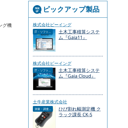
ピックアップ製品
株式会社ビーイング
ング機
土木工事積算システ
IT・ソフトウェア
ム『Gaia11』
株式会社ビーイング
土木工事積算システ
IT・ソフトウェア
ム『Gaia Cloud』
土牛産業株式会社
ひび割れ幅測定機 ク
測量・調査・サービス
ラック課長 CK-S