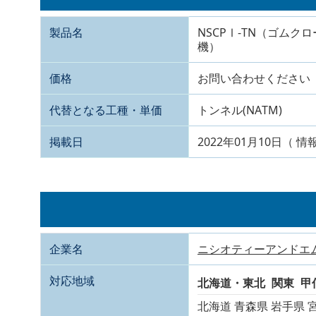
製品名
NSCPⅠ-TN（ゴム
機）
価格
お問い合わせください
代替となる工種・単価
トンネル(NATM)
掲載日
2022年01月10日（ 情
企業名
ニシオティーアンドエ
対応地域
北海道・東北
関東
甲
北海道
青森県
岩手県