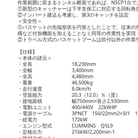
作業範囲に収まるトンネル断面であれば、NSCP1台
①新型のキャッチャーは下半支保工に対応する回転角
②インバート建込も考慮し、第3のキャッチを設定
＜安全性＞
①バスケットの先端形状を円形としたことで、従来の
構など付加機能を加えることなく同等の作業性を実現
②トラベル方式のバスケットブームは吹付以外の作業
【仕様】
＜本体の諸元＞
・全長 18,230mm
・全幅 3,400mm
・全高 4,480mm
・重量 46,500kg
・走行速度 8.0km/h
・登坂能力 20.3（12.0）％（度）
・接地面積 幅750mm×長さ2,930mm
・電動ユニット 400/440V 22kW4P
・電源ケーブル 3PNCT 150/22mm2×3/1 1
・総電力 172kW
・エンジン型式 CUMMINS QSL9
・定格出力 216kW/2,200min-1