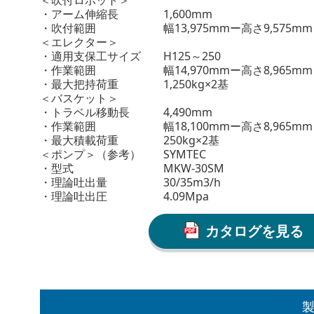
＜吹付ロボット＞
・アーム伸縮長 1,600mm
・吹付範囲 幅13,975mmー高さ9,575mm
＜エレクター＞
・適用支保工サイズ H125～250
・作業範囲 幅14,970mmー高さ8,965mm
・最大把持荷重 1,250kg×2基
＜バスケット＞
・トラベル移動長 4,490mm
・作業範囲 幅18,100mmー高さ8,965mm
・最大積載荷重 250kg×2基
＜ポンプ＞（参考） SYMTEC
・型式 MKW-30SM
・理論吐出量 30/35m3/h
・理論吐出圧 4.09Mpa
カタログを見る