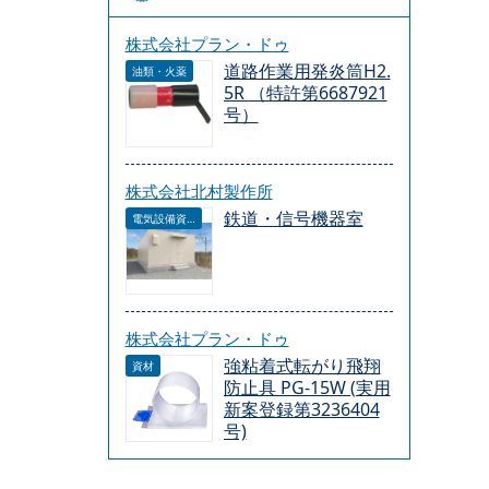
株式会社プラン・ドゥ
道路作業用発炎筒H2.
油類・火薬
5R （特許第6687921
号）
株式会社北村製作所
鉄道・信号機器室
電気設備資材
株式会社プラン・ドゥ
強粘着式転がり飛翔
資材
防止具 PG-15W (実用
新案登録第3236404
号)