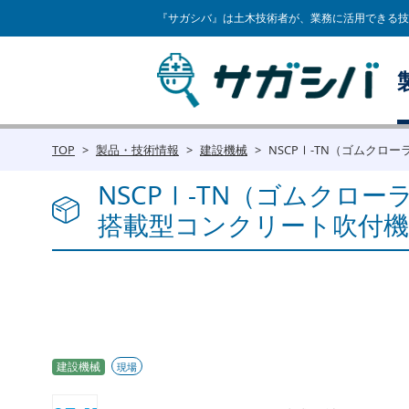
『サガシバ』は土木技術者が、業務に活用できる技
TOP
製品・技術情報
建設機械
NSCPⅠ-TN（ゴムクロー
NSCPⅠ-TN（ゴムクロ
搭載型コンクリート吹付機
建設機械
現場