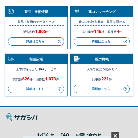
製品・技術情報
建コンマッチング
製品・技術のデータベース
建コンの協力業者・案件を探せる
1,805
146
4
製品点数
件
協力業者
社
案件数
件
詳細はこちら
詳細はこちら
相談広場
匠の野帳
土木に特化したQ&Aサービス
現場で役立つ読みモノ
626
1,073
221
質問数
件
回答数
件
記事数
件
詳細はこちら
詳細はこちら
お知らせ
FAQ
お問い合わせ