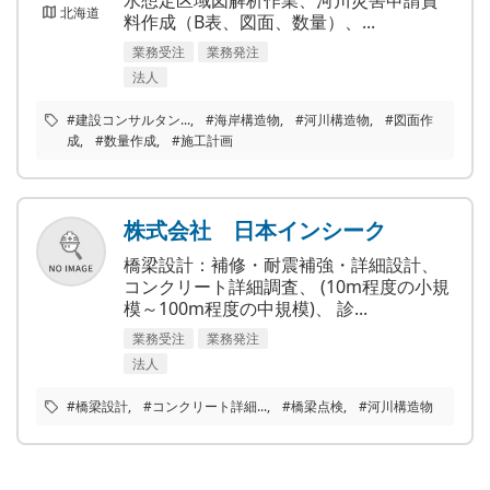
北海道
料作成（B表、図面、数量）、...
業務受注
業務発注
法人
#建設コンサルタン...
#海岸構造物
#河川構造物
#図面作
成
#数量作成
#施工計画
株式会社 日本インシーク
橋梁設計：補修・耐震補強・詳細設計、
コンクリート詳細調査、 (10m程度の小規
模～100m程度の中規模)、 診...
業務受注
業務発注
法人
#橋梁設計
#コンクリート詳細...
#橋梁点検
#河川構造物