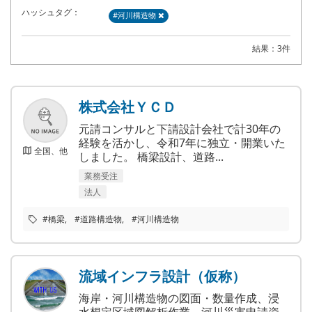
ハッシュタグ：
#河川構造物
結果：3件
株式会社ＹＣＤ
元請コンサルと下請設計会社で計30年の
経験を活かし、令和7年に独立・開業いた
全国、他
しました。 橋梁設計、道路...
業務受注
法人
#橋梁
#道路構造物
#河川構造物
流域インフラ設計（仮称）
海岸・河川構造物の図面・数量作成、浸
水想定区域図解析作業、河川災害申請資