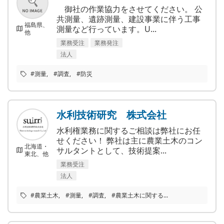
御社の作業協力をさせてください。 公
共測量、遺跡測量、建設事業に伴う工事
福島県、
測量など行っています。​​​U...
他
業務受注
業務発注
法人
#測量
#調査
#防災
水利技術研究 株式会社
水利権業務に関するご相談は弊社にお任
せください！ 弊社は主に農業土木のコン
北海道・
サルタントとして、技術提案...
東北、他
業務受注
法人
#農業土木
#測量
#調査
#農業土木に関する...