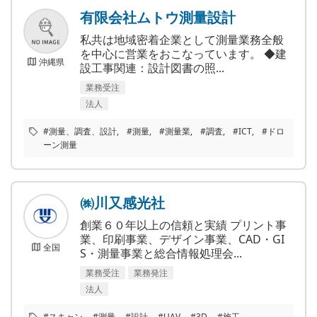
有限会社ムトウ測量設計
私共は地域密着企業として測量業務全般
を中心に営業をおこなっています。 ◆建
沖縄県
設工事関連：設計図書の照...
業務受注
法人
#測量、調査、設計
#測量
#測量業
#調査
#ICT
#ドロ
ーン測量
㈱川又感光社
創業６０年以上の信頼と実績 プリント事
業、印刷事業、デザイン事業、CAD・GI
全国
S・測量事業と総合情報処理会...
業務受注
業務発注
法人
#スキャン
#測量
#設計
#UAV
#3D
#施工