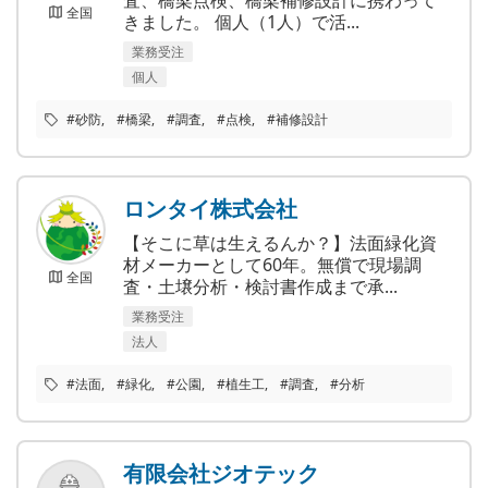
全国
きました。 個人（1人）で活...
業務受注
個人
#砂防
#橋梁
#調査
#点検
#補修設計
ロンタイ株式会社
【そこに草は生えるんか？】法面緑化資
材メーカーとして60年。無償で現場調
全国
査・土壌分析・検討書作成まで承...
業務受注
法人
#法面
#緑化
#公園
#植生工
#調査
#分析
有限会社ジオテック