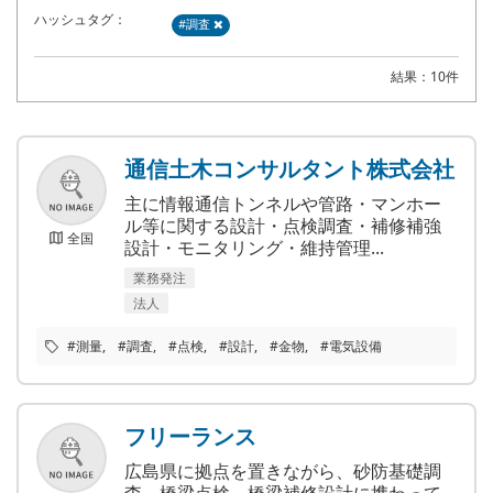
ハッシュタグ：
#調査
結果：10件
通信土木コンサルタント株式会社
主に情報通信トンネルや管路・マンホー
ル等に関する設計・点検調査・補修補強
全国
設計・モニタリング・維持管理...
業務発注
法人
#測量
#調査
#点検
#設計
#金物
#電気設備
フリーランス
広島県に拠点を置きながら、砂防基礎調
査、橋梁点検、橋梁補修設計に携わって