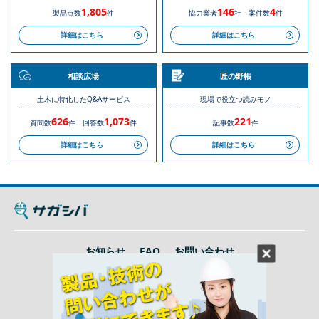
1,805
146
4
製品点数
件
協力業者
社
案件数
件
詳細はこちら
詳細はこちら
相談広場
匠の野帳
土木に特化したQ&Aサービス
現場で役立つ読みモノ
626
1,073
221
質問数
件
回答数
件
記事数
件
詳細はこちら
詳細はこちら
お知らせ
FAQ
お問い合わせ
利用規約
プライバシーポリシー
運営会社