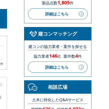
1,805
製品点数
件
詳細はこちら
建コンマッチング
建コンの協力業者・案件を探せる
146
4
協力業者
社
案件数
件
1件
詳細はこちら
注
相談広場
お
土木に特化したQ&Aサービス