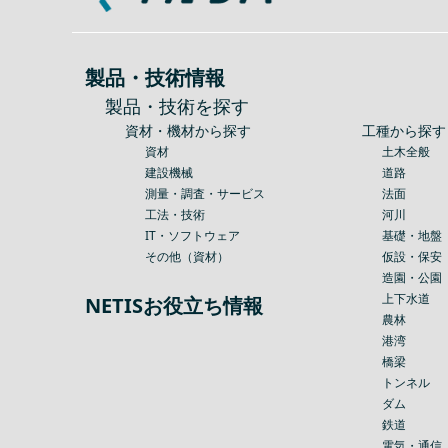
製品・技術情報
製品・技術を探す
資材・機材から探す
工種から探す
資材
土木全般
建設機械
道路
測量・調査・サービス
法面
工法・技術
河川
IT・ソフトウェア
基礎・地盤
その他（資材）
仮設・保安
造園・公園
上下水道
NETISお役立ち情報
農林
港湾
橋梁
トンネル
ダム
鉄道
電気・通信