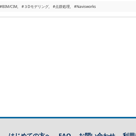
#BIM/CIM
#３Dモデリング
#点群処理
#Navisworks
はじめての方へ
FAQ
お問い合わせ
利用