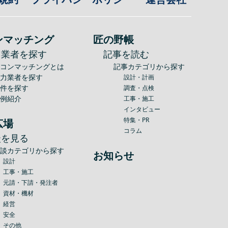
ンマッチング
匠の野帳
力業者を探す
記事を読む
建コンマッチングとは
記事カテゴリから探す
協力業者を探す
設計・計画
案件を探す
調査・点検
事例紹介
工事・施工
インタビュー
特集・PR
広場
コラム
談を見る
相談カテゴリから探す
お知らせ
設計
工事・施工
元請・下請・発注者
資材・機材
経営
安全
その他