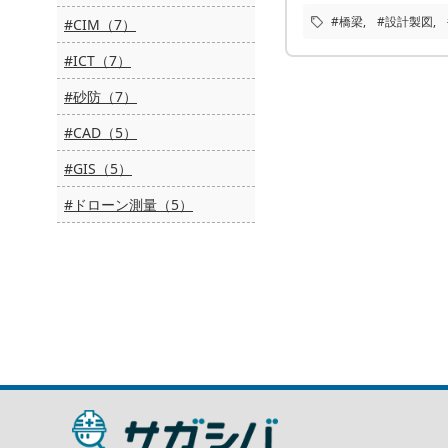
#橋梁
#設計製図
#CIM（7）
#ICT（7）
#砂防（7）
#CAD（5）
#GIS（5）
#ドローン測量（5）