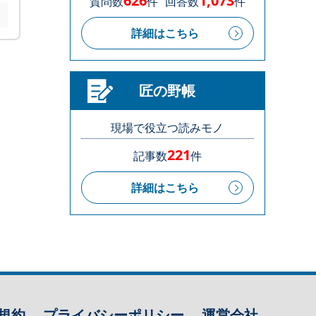
626
1,073
質問数
件
回答数
件
詳細はこちら
匠の野帳
現場で役立つ読みモノ
221
記事数
件
詳細はこちら
規約
プライバシーポリシー
運営会社