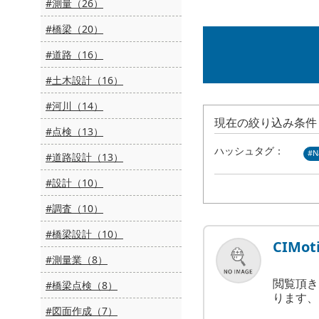
#測量（26）
#橋梁（20）
#道路（16）
#土木設計（16）
#河川（14）
現在の絞り込み条件
#点検（13）
ハッシュタグ：
#N
#道路設計（13）
#設計（10）
#調査（10）
#橋梁設計（10）
CIMot
#測量業（8）
閲覧頂き
#橋梁点検（8）
ります、 
#図面作成（7）