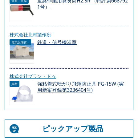
道路作業用発炎筒H2.5R （特許第668792
油類・火薬
1号）
株式会社北村製作所
鉄道・信号機器室
電気設備資材
株式会社プラン・ドゥ
強粘着式転がり飛翔防止具 PG-15W (実
資材
用新案登録第3236404号)
ピックアップ製品