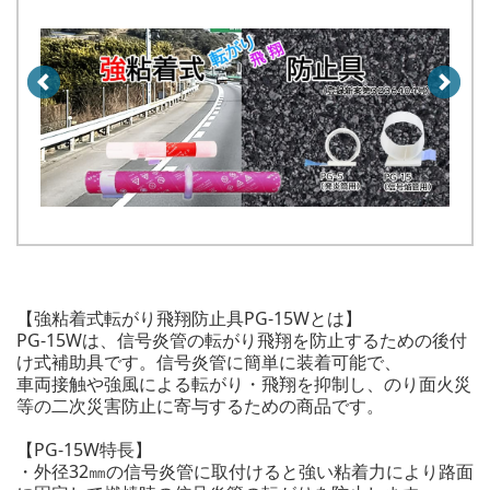
【強粘着式転がり飛翔防止具PG-15Wとは】
PG-15Wは、信号炎管の転がり飛翔を防止するための後付
け式補助具です。信号炎管に簡単に装着可能で、
車両接触や強風による転がり・飛翔を抑制し、のり面火災
等の二次災害防止に寄与するための商品です。
【PG-15W特長】
・外径32㎜の信号炎管に取付けると強い粘着力により路面