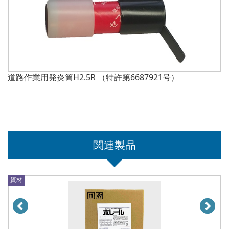
道路作業用発炎筒H2.5R （特許第6687921号）
関連製品
資材
資材