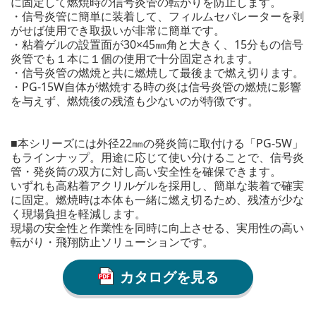
に固定して燃焼時の信号炎管の転がりを防止します。
・信号炎管に簡単に装着して、フィルムセパレーターを剥
がせば使用でき取扱いが非常に簡単です。
・粘着ゲルの設置面が30×45㎜角と大きく、15分もの信号
炎管でも１本に１個の使用で十分固定されます。
・信号炎管の燃焼と共に燃焼して最後まで燃え切ります。
・PG-15W自体が燃焼する時の炎は信号炎管の燃焼に影響
を与えず、燃焼後の残渣も少ないのが特徴です。
■本シリーズには外径22㎜の発炎筒に取付ける「PG-5W」
もラインナップ。用途に応じて使い分けることで、信号炎
管・発炎筒の双方に対し高い安全性を確保できます。
いずれも高粘着アクリルゲルを採用し、簡単な装着で確実
に固定。燃焼時は本体も一緒に燃え切るため、残渣が少な
く現場負担を軽減します。
現場の安全性と作業性を同時に向上させる、実用性の高い
転がり・飛翔防止ソリューションです。
カタログを見る