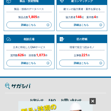
製品・技術情報
建コンマッチング
製品・技術のデータベース
建コンの協力業者・案件を探せる
1,805
146
4
製品点数
件
協力業者
社
案件数
件
詳細はこちら
詳細はこちら
相談広場
匠の野帳
土木に特化したQ&Aサービス
現場で役立つ読みモノ
626
1,073
221
質問数
件
回答数
件
記事数
件
詳細はこちら
詳細はこちら
お知らせ
FAQ
お問い合わせ
利用規約
プライバシーポリシー
運営会社