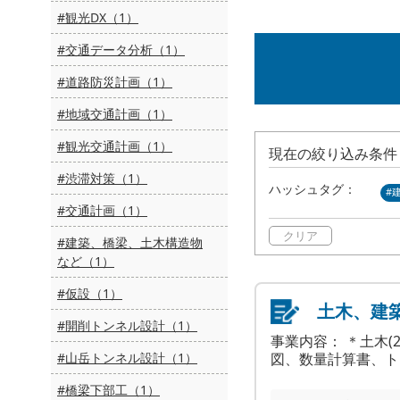
#観光DX（1）
#交通データ分析（1）
#道路防災計画（1）
#地域交通計画（1）
#観光交通計画（1）
現在の絞り込み条件
#渋滞対策（1）
ハッシュタグ：
#
#交通計画（1）
クリア
#建築、橋梁、土木構造物
など（1）
#仮設（1）
#開削トンネル設計（1）
事業内容： ＊土木
#山岳トンネル設計（1）
図、数量計算書、ト
#橋梁下部工（1）