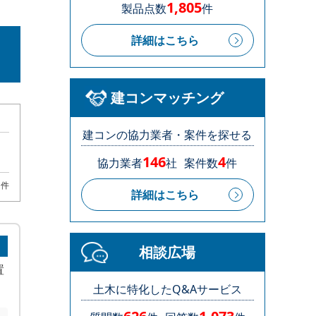
1,805
製品点数
件
詳細はこちら
建コンマッチング
建コンの協力業者・案件を探せる
146
4
協力業者
社
案件数
件
1件
詳細はこちら
相談広場
置
土木に特化したQ&Aサービス