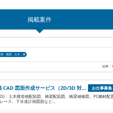
掲載案件
建築、橋梁、土木...
結果：
土木、建築 CAD 図面作成サービス（2D/3D 対応）
お仕事募集
(2D)：土木構造物配筋図、橋梁配筋図、橋梁補修図、PC鋼材配
レース、下水道計画図面など...