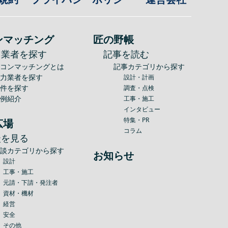
ンマッチング
匠の野帳
力業者を探す
記事を読む
建コンマッチングとは
記事カテゴリから探す
協力業者を探す
設計・計画
案件を探す
調査・点検
事例紹介
工事・施工
インタビュー
特集・PR
広場
コラム
談を見る
相談カテゴリから探す
お知らせ
設計
工事・施工
元請・下請・発注者
資材・機材
経営
安全
その他