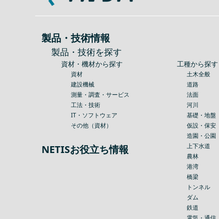
製品・技術情報
製品・技術を探す
資材・機材から探す
工種から探す
資材
土木全般
建設機械
道路
測量・調査・サービス
法面
工法・技術
河川
IT・ソフトウェア
基礎・地盤
その他（資材）
仮設・保安
造園・公園
上下水道
NETISお役立ち情報
農林
港湾
橋梁
トンネル
ダム
鉄道
電気・通信