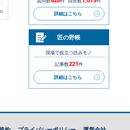
626
1,073
質問数
件
回答数
件
1日
詳細はこちら
匠の野帳
現場で役立つ読みモノ
221
記事数
件
詳細はこちら
規約
プライバシーポリシー
運営会社