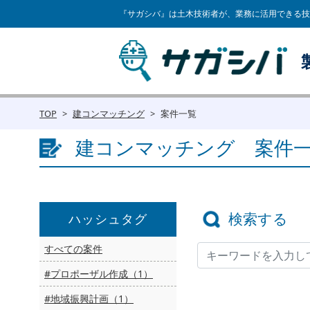
『サガシバ』は土木技術者が、業務に活用できる技
TOP
建コンマッチング
案件一覧
建コンマッチング 案件
検索する
ハッシュタグ
すべての案件
#プロポーザル作成（1）
#地域振興計画（1）