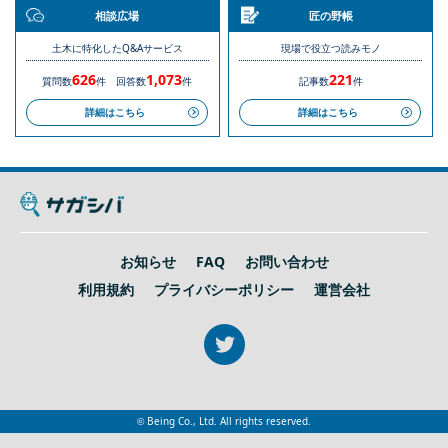
相談広場
匠の野帳
土木に特化したQ&Aサービス
現場で役立つ読みモノ
626
1,073
221
質問数
件
回答数
件
記事数
件
詳細はこちら
詳細はこちら
お知らせ
FAQ
お問い合わせ
利用規約
プライバシーポリシー
運営会社
© Being Co., Ltd. All rights reserved.