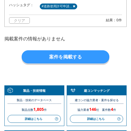
ハッシュタグ：
#道路使用許可申請...
結果：0件
クリア
掲載案件の情報がありません
案件を掲載する
製品・技術情報
建コンマッチング
製品・技術のデータベース
建コンの協力業者・案件を探せる
1,805
146
4
製品点数
件
協力業者
社
案件数
件
詳細はこちら
詳細はこちら