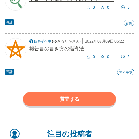
3
0
3
設計
質問
(
ゆき☆たかさん
)
2022年08月09日 06:22
回答受付中
報告書の書き方の指導法
0
0
2
設計
アイデア
質問する
注目の投稿者