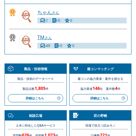
ちゃん
さん
1
0
0
TM
さん
49
0
0
製品・技術情報
建コンマッチング
製品・技術のデータベース
建コンの協力業者・案件を探せる
1,805
146
4
製品点数
件
協力業者
社
案件数
件
詳細はこちら
詳細はこちら
相談広場
匠の野帳
土木に特化したQ&Aサービス
現場で役立つ読みモノ
626
1,073
221
質問数
件
回答数
件
記事数
件