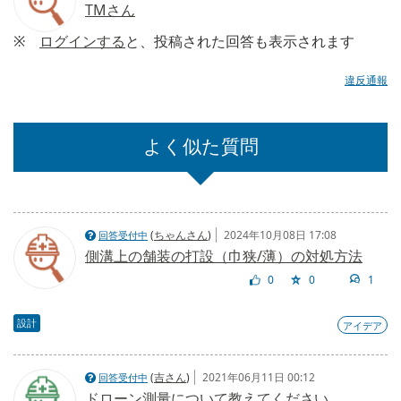
TMさん
※
ログインする
と、投稿された回答も表示されます
違反通報
よく似た質問
(
ちゃんさん
)
2024年10月08日 17:08
回答受付中
側溝上の舗装の打設（巾狭/薄）の対処方法
0
0
1
設計
アイデア
(
吉さん
)
2021年06月11日 00:12
回答受付中
ドローン測量について教えてください