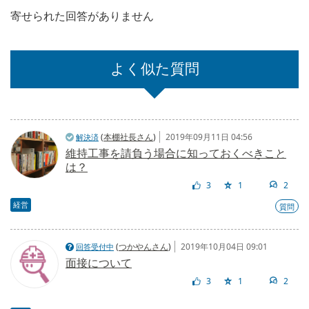
寄せられた回答がありません
よく似た質問
(
本棚社長さん
)
2019年09月11日 04:56
解決済
維持工事を請負う場合に知っておくべきこと
は？
3
1
2
経営
質問
(
つかやんさん
)
2019年10月04日 09:01
回答受付中
面接について
3
1
2