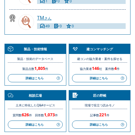
1
0
0
TM
さん
49
0
0
製品・技術情報
建コンマッチング
製品・技術のデータベース
建コンの協力業者・案件を探せる
1,805
146
4
製品点数
件
協力業者
社
案件数
件
詳細はこちら
詳細はこちら
相談広場
匠の野帳
土木に特化したQ&Aサービス
現場で役立つ読みモノ
626
1,073
221
質問数
件
回答数
件
記事数
件
詳細はこちら
詳細はこちら