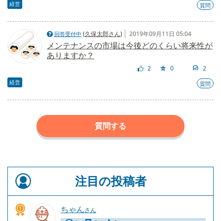
経営
質問
(
久保太郎さん
)
2019年09月11日 05:04
回答受付中
メンテナンスの市場は今後どのくらい将来性が
ありますか？
2
0
2
経営
質問
質問する
注目の投稿者
ちゃん
さん