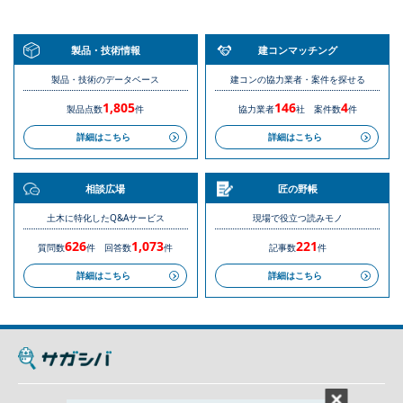
製品・技術情報
建コンマッチング
製品・技術のデータベース
建コンの協力業者・案件を探せる
1,805
146
4
製品点数
件
協力業者
社
案件数
件
詳細はこちら
詳細はこちら
相談広場
匠の野帳
土木に特化したQ&Aサービス
現場で役立つ読みモノ
626
1,073
221
質問数
件
回答数
件
記事数
件
詳細はこちら
詳細はこちら